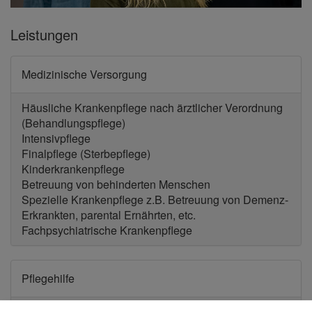
Leistungen
Medizinische Versorgung
Häusliche Krankenpflege nach ärztlicher Verordnung
(Behandlungspflege)
Intensivpflege
Finalpflege (Sterbepflege)
Kinderkrankenpflege
Betreuung von behinderten Menschen
Spezielle Krankenpflege z.B. Betreuung von Demenz-
Erkrankten, parental Ernährten, etc.
Fachpsychiatrische Krankenpflege
Pflegehilfe
Versorgung im Rahmen der Pflegeversicherung (z.B.