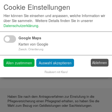
Cookie Einstellungen
Hilfen bei der Körperpflege)
Anleitung für pflegende Angehörige
Hier können Sie einsehen und anpassen, welche Information wir
Beratungsgespräche im Rahmen der
über Sie sammeln.
Weitere Details finden Sie in unserer
Pflegeversicherung
Datenschutzerklärung
.
Google Maps
Haushaltshilfen
Karten von Google
Zweck
:
Orientierung
Hauswirtschaftliche Versorgung, z.B.
Wohnungsreinigung, Einkäufe, Zubereiten von
Mahlzeiten, Begleitung zu Arzt- und
Ablehnen
Allen zustimmen
Auswahl akzeptieren
Behördenterminen Hilfestellung bei der Bewältigung
Realisiert mit Klaro!
von Alltagssituationen
Haben Sie nach dem Antragsverfahren zur Einstufung in die
Pflegeversicherung einen Pflegegrad erhalten, so haben Sie die
Wahl zum Bezug von Geldleistungen oder Sachleistungen.