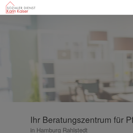
Ihr Beratungszentrum für P
in Hamburg Rahlstedt