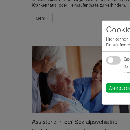
Krankenhaus- oder Heimaufenthalte zu verhindern.
Mehr »
Cookie
Hier können 
Details finde
Go
Kar
Zwe
Allen zust
Assistenz in der Sozialpsychiatrie