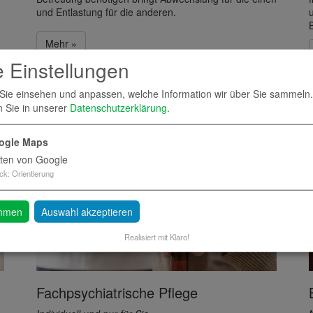
und Entlastung für die anderen.
Mehr »
 Einstellungen
Sie einsehen und anpassen, welche Information wir über Sie sammeln.
n Sie in unserer
Datenschutzerklärung
.
ogle Maps
ten von Google
ck
:
Orientierung
immen
Auswahl akzeptieren
Realisiert mit Klaro!
Fachpsychiatrische Pflege