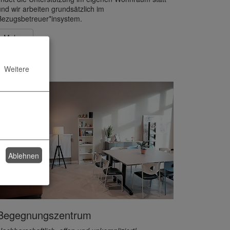
und wir arbeiten grundsätzlich im
Bezugsbetreuer*insystem.
Mehr »
Weitere
Ablehnen
Begegnungszentrum